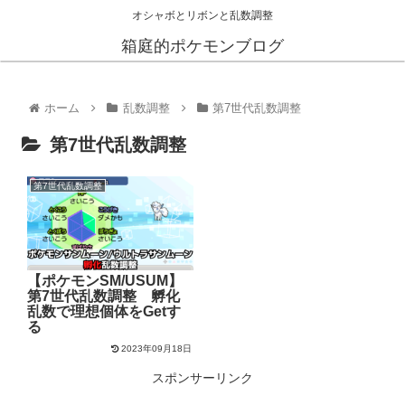
オシャボとリボンと乱数調整
箱庭的ポケモンブログ
ホーム
乱数調整
第7世代乱数調整
第7世代乱数調整
第7世代乱数調整
【ポケモンSM/USUM】
第7世代乱数調整 孵化
乱数で理想個体をGetす
る
2023年09月18日
スポンサーリンク