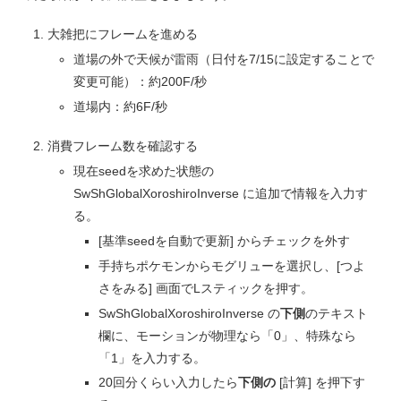
大雑把にフレームを進める
道場の外で天候が雷雨（日付を7/15に設定することで
変更可能）：約200F/秒
道場内：約6F/秒
消費フレーム数を確認する
現在seedを求めた状態の
SwShGlobalXoroshiroInverse に追加で情報を入力す
る。
[基準seedを自動で更新] からチェックを外す
手持ちポケモンからモグリューを選択し、[つよ
さをみる] 画面でLスティックを押す。
SwShGlobalXoroshiroInverse の
下側
のテキスト
欄に、モーションが物理なら「0」、特殊なら
「1」を入力する。
20回分くらい入力したら
下側の
[計算] を押下す