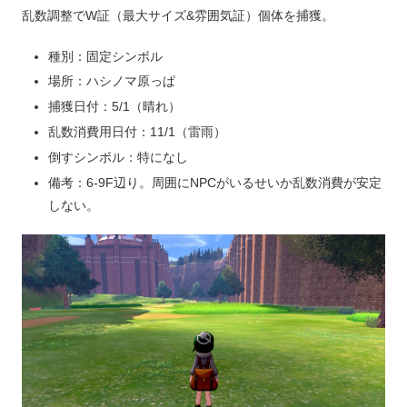
乱数調整でW証（最大サイズ&雰囲気証）個体を捕獲。
種別：固定シンボル
場所：ハシノマ原っぱ
捕獲日付：5/1（晴れ）
乱数消費用日付：11/1（雷雨）
倒すシンボル：特になし
備考：6-9F辺り。周囲にNPCがいるせいか乱数消費が安定
しない。