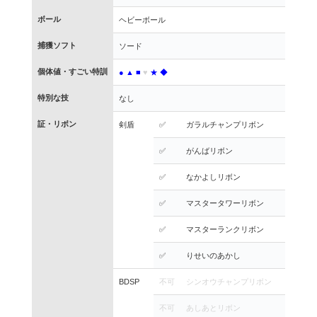
ボール
ヘビーボール
捕獲ソフト
ソード
個体値・すごい特訓
●
▲
■
♥
★
◆
特別な技
なし
証・リボン
剣盾
✅
ガラルチャンプリボン
✅
がんばリボン
✅
なかよしリボン
✅
マスタータワーリボン
✅
マスターランクリボン
✅
りせいのあかし
BDSP
不可
シンオウチャンプリボン
不可
あしあとリボン