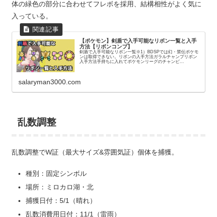
体の緑色の部分に合わせてフレボを採用、結構相性がよく気に
入っている。
【ポケモン】剣盾で入手可能なリボン一覧と入手
方法【リボンコンプ】
剣盾で入手可能なリボン一覧※1）BDSPでは幻・禁伝ポケモ
ンは取得できない。リボンの入手方法ガラルチャンプリボン
入手方法手持ちに入れてポケモンリーグのチャンピ...
salaryman3000.com
乱数調整
乱数調整でW証（最大サイズ&雰囲気証）個体を捕獲。
種別：固定シンボル
場所：ミロカロ湖・北
捕獲日付：5/1（晴れ）
乱数消費用日付：11/1（雷雨）