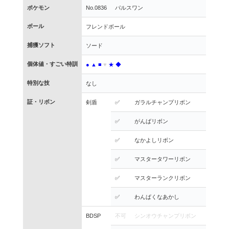
ポケモン
No.0836
パルスワン
ボール
フレンドボール
捕獲ソフト
ソード
個体値・すごい特訓
●
▲
■
♥
★
◆
特別な技
なし
証・リボン
剣盾
✅
ガラルチャンプリボン
✅
がんばリボン
✅
なかよしリボン
✅
マスタータワーリボン
✅
マスターランクリボン
✅
わんぱくなあかし
BDSP
不可
シンオウチャンプリボン